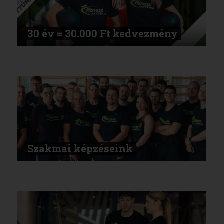
30 év = 30.000 Ft kedvezmény
Szakmai képzéseink