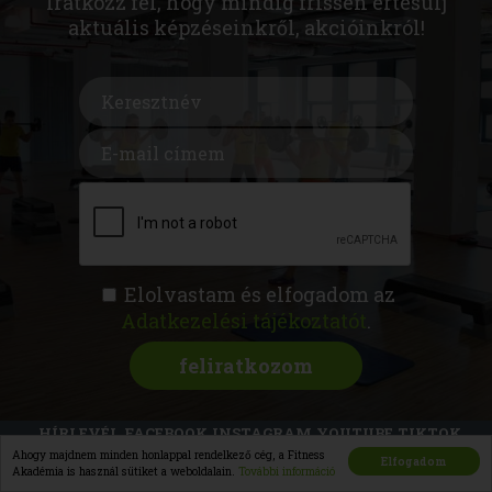
Iratkozz fel, hogy mindig frissen értesülj
aktuális képzéseinkről, akcióinkról!
Elolvastam és elfogadom az
Adatkezelési tájékoztatót
.
FITNESS AKADÉMIA
KÉPZÉSEK
RÓLUNK
MAGAZIN
CSATLAKOZZ
HÍRLEVÉL
FACEBOOK
INSTAGRAM
YOUTUBE
TIKTOK
KAPCSOLAT
Ahogy majdnem minden honlappal rendelkező cég, a Fitness
Elfogadom
Akadémia is használ sütiket a weboldalain.
További információ