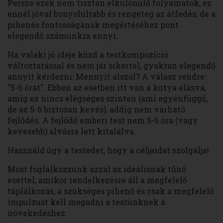
Persze ezek nem tisztán elkülönülő folyamatok, ez
ennél jóval bonyolultabb és rengeteg az átfedés, de a
pihenés fontosságának megértéséhez pont
elegendő számunkra ennyi.
Ha valaki jó ideje küzd a testkompozíció
változtatással és nem jár sikerrel, gyakran elegendő
annyit kérdezni: Mennyit alszol? A válasz rendre:
"5-6 órát". Ebben az esetben itt van a kutya elásva,
amíg ez nincs elégséges szinten (ami egyénfüggő,
de az 5-6 biztosan kevés), addig nem várható
fejlődés. A fejlődő emberi test nem 5-6 óra (vagy
kevesebb) alvásra lett kitalálva.
Használd úgy a testedet, hogy a céljaidat szolgálja!
Most foglalkozzunk azzal az ideálisnak tűnő
esettel, amikor rendelkezésre áll a megfelelő
táplálkozás, a szükséges pihenő és csak a megfelelő
impulzust kell megadni a testünknek a
növekedéshez.