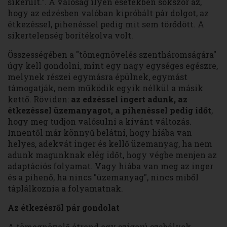
sikerült.". A valóság ilyen esetekben sokszor az,
hogy az edzésben valóban kipróbált pár dolgot, az
étkezéssel, pihenéssel pedig mit sem törődött. A
sikertelenség borítékolva volt.
Összességében a "tömegnövelés szentháromságára"
úgy kell gondolni, mint egy nagy egységes egészre,
melynek részei egymásra épülnek, egymást
támogatják, nem működik egyik nélkül a másik
kettő. Röviden:
az edzéssel ingert adunk, az
étkezéssel üzemanyagot, a pihenéssel pedig időt
,
hogy meg tudjon valósulni a kívánt változás.
Innentől már könnyű belátni, hogy hiába van
helyes, adekvát inger és kellő üzemanyag, ha nem
adunk magunknak elég időt, hogy végbe menjen az
adaptációs folyamat. Vagy hiába van meg az inger
és a pihenő, ha nincs "üzemanyag", nincs miből
táplálkoznia a folyamatnak.
Az étkezésről pár gondolat
A tömegnövelő étrend egy szigorú szabályok