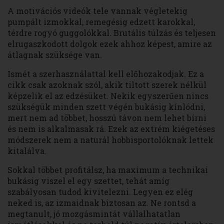
A motivációs videók tele vannak végletekig
pumpált izmokkal, remegésig edzett karokkal,
térdre rogyó guggolókkal. Brutális túlzás és teljesen
elrugaszkodott dolgok ezek ahhoz képest, amire az
átlagnak szüksége van.
Ismét a szerhasználattal kell előhozakodjak. Ez a
cikk csak azoknak szól, akik tiltott szerek nélkül
képzelik el az edzésüket. Nekik egyszerűen nincs
szükségük minden szett végén bukásig kínlódni,
mert nem ad többet, hosszú távon nem lehet bírni
és nem is alkalmasak rá. Ezek az extrém kiégetéses
módszerek nem a naturál hobbisportolóknak lettek
kitalálva.
Sokkal többet profitálsz, ha maximum a technikai
bukásig viszel el egy szettet, tehát amíg
szabályosan tudod kivitelezni. Legyen ez elég
neked is, az izmaidnak biztosan az. Ne rontsd a
megtanult, jó mozgásmintát vállalhatatlan