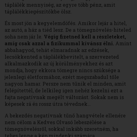
táplálék mennyiség, az egyre több pénz, amit
táplálékkiegészítőkbe ölsz.
És most jön a kegyelemdöfés. Amikor lejár a hitel,
az autó, a ház a tiéd lesz. De a tömegnövelés-hiteled
soha nem jár le.
Végig fizetned kell a részleteket,
amíg csak azzal a fizikummal kívánsz élni.
Amint
abbahagyod, tehát elmaradnak az edzések,
lecsökkented a táplálékbevitelt, a szervezeted
alkalmazkodik az új körülményekhez és azt
mondja, hogy ekkora tömegre nincs szüksége a
jelenlegi életformához, ezért megszabadul tőle
nagyon hamar. Persze nem tűnik el minden, amit
felépítettél, de lelkileg igen nehéz kezelni ezt a
fajta negatívnak megélt változást. Sokak nem is
képesek rá és rossz útra tévednek…
A bekezdés negatívnak tűnő hangvétele ellenére
nem célom a Kedves Olvasó lebeszélése a
tömegnövelésről, sokkal inkább szeretném, ha
teljes lenne a kép mindenki számára.