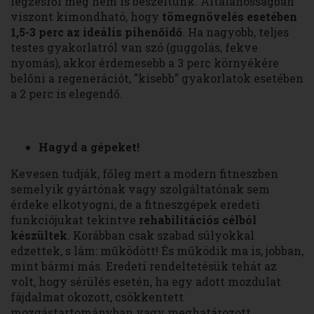
légzésről még nem is beszéltünk. Általánosságban
viszont kimondható, hogy
tömegnövelés esetében
1,5-3 perc az ideális pihenőidő
. Ha nagyobb, teljes
testes gyakorlatról van szó (guggolás, fekve
nyomás), akkor érdemesebb a 3 perc környékére
belőni a regenerációt, "kisebb" gyakorlatok esetében
a 2 perc is elegendő.
Hagyd a gépeket!
Kevesen tudják, főleg mert a modern fitneszben
semelyik gyártónak vagy szolgáltatónak sem
érdeke elkotyogni, de a fitneszgépek eredeti
funkciójukat tekintve
rehabilitációs célból
készültek
. Korábban csak szabad súlyokkal
edzettek, s lám: működött! És működik ma is, jobban,
mint bármi más. Eredeti rendeltetésük tehát az
volt, hogy sérülés esetén, ha egy adott mozdulat
fájdalmat okozott, csökkentett
mozgástartományban vagy meghatározott,