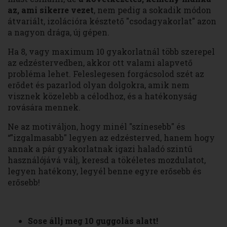
az, ami sikerre vezet
, nem pedig a sokadik módon
átvariált, izolációra késztető "csodagyakorlat" azon
a nagyon drága, új gépen.
Ha 8, vagy maximum 10 gyakorlatnál több szerepel
az edzéstervedben, akkor ott valami alapvető
probléma lehet. Feleslegesen forgácsolod szét az
erődet és pazarlod olyan dolgokra, amik nem
visznek közelebb a célodhoz, és a hatékonyság
rovására mennek.
Ne az motiváljon, hogy minél "színesebb" és
“"izgalmasabb" legyen az edzésterved, hanem hogy
annak a pár gyakorlatnak igazi haladó szintű
használójává válj, keresd a tökéletes mozdulatot,
legyen hatékony, legyél benne egyre erősebb és
erősebb!
Sose állj meg 10 guggolás alatt!