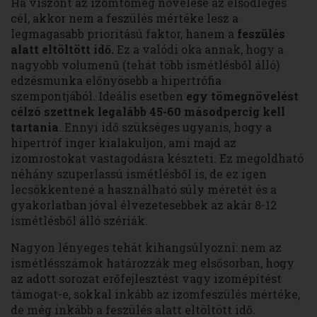
Ha viszont az izomtömeg növelése az elsődleges
cél, akkor nem a feszülés mértéke lesz a
legmagasabb prioritású faktor, hanem a
feszülés
alatt eltöltött idő.
Ez a valódi oka annak, hogy a
nagyobb volumenű (tehát több ismétlésből álló)
edzésmunka előnyösebb a hipertrófia
szempontjából. Ideális esetben
egy tömegnövelést
célzó szettnek legalább 45-60 másodpercig kell
tartania
. Ennyi idő szükséges ugyanis, hogy a
hipertróf inger kialakuljon, ami majd az
izomrostokat vastagodásra készteti. Ez megoldható
néhány szuperlassú ismétlésből is, de ez igen
lecsökkentené a használható súly méretét és a
gyakorlatban jóval élvezetesebbek az akár 8-12
ismétlésből álló szériák.
Nagyon lényeges tehát kihangsúlyozni: nem az
ismétlésszámok határozzák meg elsősorban, hogy
az adott sorozat erőfejlesztést vagy izomépítést
támogat-e, sokkal inkább az izomfeszülés mértéke,
de még inkább a feszülés alatt eltöltött idő.