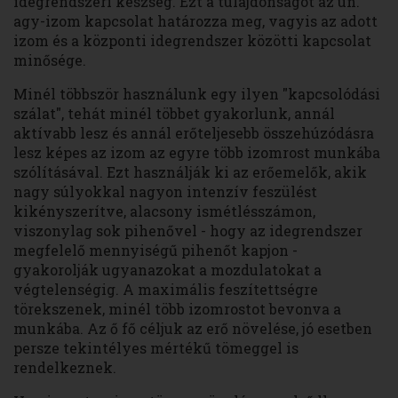
idegrendszeri készség. Ezt a tulajdonságot az ún.
agy-izom kapcsolat határozza meg, vagyis az adott
izom és a központi idegrendszer közötti kapcsolat
minősége.
Minél többször használunk egy ilyen "kapcsolódási
szálat", tehát minél többet gyakorlunk, annál
aktívabb lesz és annál erőteljesebb összehúzódásra
lesz képes az izom az egyre több izomrost munkába
szólításával. Ezt használják ki az erőemelők, akik
nagy súlyokkal nagyon intenzív feszülést
kikényszerítve, alacsony ismétlésszámon,
viszonylag sok pihenővel - hogy az idegrendszer
megfelelő mennyiségű pihenőt kapjon -
gyakorolják ugyanazokat a mozdulatokat a
végtelenségig. A maximális feszítettségre
törekszenek, minél több izomrostot bevonva a
munkába. Az ő fő céljuk az erő növelése, jó esetben
persze tekintélyes mértékű tömeggel is
rendelkeznek.