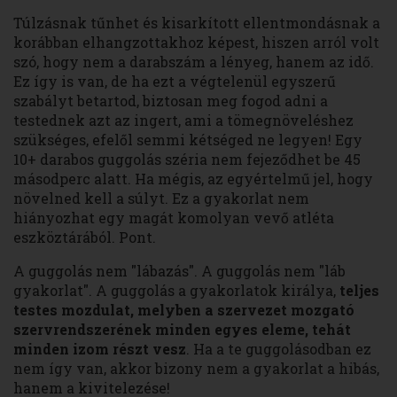
Túlzásnak tűnhet és kisarkított ellentmondásnak a
korábban elhangzottakhoz képest, hiszen arról volt
szó, hogy nem a darabszám a lényeg, hanem az idő.
Ez így is van, de ha ezt a végtelenül egyszerű
szabályt betartod, biztosan meg fogod adni a
testednek azt az ingert, ami a tömegnöveléshez
szükséges, efelől semmi kétséged ne legyen! Egy
10+ darabos guggolás széria nem fejeződhet be 45
másodperc alatt. Ha mégis, az egyértelmű jel, hogy
növelned kell a súlyt. Ez a gyakorlat nem
hiányozhat egy magát komolyan vevő atléta
eszköztárából. Pont.
A guggolás nem "lábazás". A guggolás nem "láb
gyakorlat". A guggolás a gyakorlatok királya,
teljes
testes mozdulat, melyben a szervezet mozgató
szervrendszerének minden egyes eleme, tehát
minden izom részt vesz
. Ha a te guggolásodban ez
nem így van, akkor bizony nem a gyakorlat a hibás,
hanem a kivitelezése!