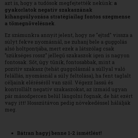
azt is, hogy a tudósok megfejtették nekünk:
a
gyakorlatok negatív szakaszának
kihangsúlyozása stratégiailag fontos szegmense
a tömegnövelésnek
.
Ez számunkra annyit jelent, hogy ne "ejtsd" vissza a
súlyt fekve nyomásnál, ne zuhanj bele a guggolás
alsó holtpontjába, mert ezek a látszólag csak
"szükséges rossz" jellegű szakaszok igen is nagyon
fontosak. Sőt, úgy tűnik, fontosabbak, mint a
pozitív szakasz (tehát guggolásnál a súllyal való
felállás, nyomásnál a súly feltolása), ha fent taglalt
céljaink eléréséről van szól. Végezz lassú és
kontrollált negatív szakaszokat, az izmaid ugyan
pár másodpercen belül lángolni fognak, de hát ezért
vagy itt! Hosszútávon pedig növekedéssel hálálják
meg.
Bátran hagyj benne 1-2 ismétlést!