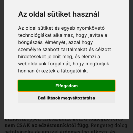
Az oldal sütiket használ
Paróczi Arnold
2017. január 19.
Az oldal sütiket és egyéb nyomkövető
A legtöbb sportolni kezdő ember
technológiákat alkalmaz, hogy javítsa a
elgondolkodott már azon, hogyan lehetne
böngészési élményét, azzal hogy
legalább "egy kis izmot felpakolni", tehát
személyre szabott tartalmakat és célzott
tömeget növelni. Ha neked is ez a célod,
hirdetéseket jelenít meg, és elemzi a
ezekre a dolgokra figyelj az edzésedben!
weboldalunk forgalmát, hogy megtudjuk
honnan érkeztek a látogatóink.
Megfelelő mennyiségű és minőségű izomtömegre
minden atlétának szüksége van. Esztétikai szerepe
Elfogadom
minden embernél más és más súllyal szerepel, de ez
az erő egyik feltétele is.
Beállítások megváltoztatása
Mielőtt belemennénk az edzéselmélet ehhez a
témához tartozó passzusainak fejtegetésébe,
mindenképpen tisztáznunk kell:
a tömegnövelés
nem CSAK az edzésmunkától függ.
Rengeteg dolog
befolyásolja, de amivel érdemes foglalkozni és