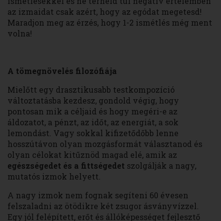
ismétlésekkel és ne terheld túl negatív értelemben
az izmaidat csak azért, hogy az egódat megetesd!
Maradjon meg az érzés, hogy 1-2 ismétlés még ment
volna!
A tömegnövelés filozófiája
Mielőtt egy drasztikusabb testkompozíció
változtatásba kezdesz, gondold végig, hogy
pontosan mik a céljaid és hogy megéri-e az
áldozatot, a pénzt, az időt, az energiát, a sok
lemondást. Vagy sokkal kifizetődőbb lenne
hosszútávon olyan mozgásformát választanod és
olyan célokat kitűznöd magad elé, amik az
egészségedet és a fittségedet
szolgálják a nagy,
mutatós izmok helyett.
A nagy izmok nem fognak segíteni 60 évesen
felszaladni az ötödikre két zsugor ásványvízzel.
Egy jól felépített, erőt és állóképességet fejlesztő