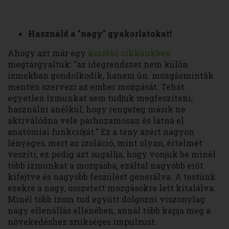
Használd a "nagy" gyakorlatokat!
Ahogy azt már egy
korábbi cikkünkben
megtárgyaltuk: "az idegrendszer nem külön
izmokban gondolkodik, hanem ún. mozgásminták
mentén szervezi az ember mozgását. Tehát
egyetlen izmunkat sem tudjuk megfeszíteni,
használni anélkül, hogy rengeteg másik ne
aktiválódna vele párhuzamosan és látná el
anatómiai funkcióját." Ez a tény azért nagyon
lényeges, mert az izoláció, mint olyan, értelmét
veszíti, ez pedig azt sugallja, hogy vonjuk be minél
több izmunkat a mozgásba, ezáltal nagyobb erőt
kifejtve és nagyobb feszülést generálva. A testünk
ezekre a nagy, összetett mozgásokra lett kitalálva.
Minél több izom tud együtt dolgozni viszonylag
nagy ellenállás ellenében, annál több kapja meg a
növekedéshez szükséges impulzust.