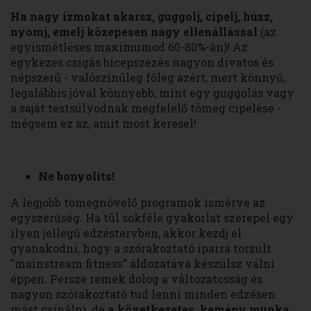
Ha nagy izmokat akarsz, guggolj, cipelj, húzz,
nyomj, emelj közepesen nagy ellenállással
(az
egyismétléses maximumod 60-80%-án)! Az
egykezes csigás bicepszezés nagyon divatos és
népszerű - valószínűleg főleg azért, mert könnyű,
legalábbis jóval könnyebb, mint egy guggolás vagy
a saját testsúlyodnak megfelelő tömeg cipelése -
mégsem ez az, amit most keresel!
Ne bonyolíts!
A legjobb tömegnövelő programok ismérve az
egyszerűség. Ha túl sokféle gyakorlat szerepel egy
ilyen jellegű edzéstervben, akkor kezdj el
gyanakodni, hogy a szórakoztató iparrá torzult
"mainstream fitness" áldozatává készülsz válni
éppen. Persze remek dolog a változatosság és
nagyon szórakoztató tud lenni minden edzésen
mást csinálni, de
a következetes, kemény munka