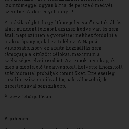
izomtömeggel ugyan bír is, de persze ő medvét
szeretne. Akkor egyél annyit!
A másik véglet, hogy "tömegelés van" csatakiáltás
alatt mindent felzabál, amihez kedve van és nem
átall napi szinten a gyorséttermekhez fordulni a
makrotápanyagok beviteléhez. A Napnál
világosabb, hogy ez a fajta hozzáállás nem
támogatja a kitűzött célokat, maximum a
szélsőséges elzsírosodást. Az izmok nem kapják
meg a megfelelő tápanyagokat, helyette finomított
szénhidráttal próbálják tömni őket. Erre esetleg
inzulinrezisztenciával fognak válaszolni, de
hipertrófiával semmiképp.
Étkezz fehérjedúsan!
A pihenés