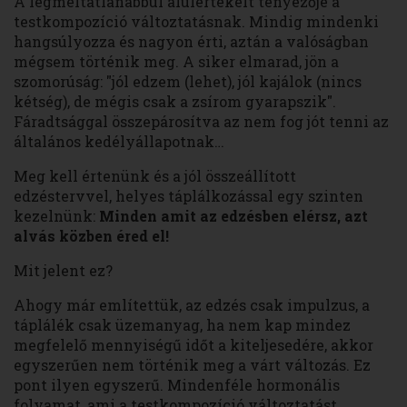
A legméltatlanabbul alulértékelt tényezője a
testkompozíció változtatásnak. Mindig mindenki
hangsúlyozza és nagyon érti, aztán a valóságban
mégsem történik meg. A siker elmarad, jön a
szomorúság: "jól edzem (lehet), jól kajálok (nincs
kétség), de mégis csak a zsírom gyarapszik".
Fáradtsággal összepárosítva az nem fog jót tenni az
általános kedélyállapotnak…
Meg kell értenünk és a jól összeállított
edzéstervvel, helyes táplálkozással egy szinten
kezelnünk:
Minden amit az edzésben elérsz, azt
alvás közben éred el!
Mit jelent ez?
Ahogy már említettük, az edzés csak impulzus, a
táplálék csak üzemanyag, ha nem kap mindez
megfelelő mennyiségű időt a kiteljesedére, akkor
egyszerűen nem történik meg a várt változás. Ez
pont ilyen egyszerű. Mindenféle hormonális
folyamat, ami a testkompozíció változtatást