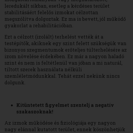
leredukált síkban, esetleg a kérdéses terület
stabilitásáért felelős izmokat célzottan
megszólítva dolgoztak. Ez ma is bevett, jól működő
gyakorlat a rehabilitációban.
Ezt a célzott (izolált) terhelést vették át a
testépítők, akiknek egy szint felett szükségük van
bizonyos szegmentumok erőteljes túlterhelésére az
izom növelése érdekében. Ez már a nagyon haladó
szint és nem is feltétlenül van jóban a mi naturál,
tiltott szerek használata nélküli
szemléletmódunkkal. Tehát ezzel nekünk nincs
dolgunk.
Kitüntetett figyelmet szentelj a negatív
szakaszoknak!
Az izmok működése és fiziológiája egy nagyon
nagy elánnal kutatott terület, ennek köszönhetjük