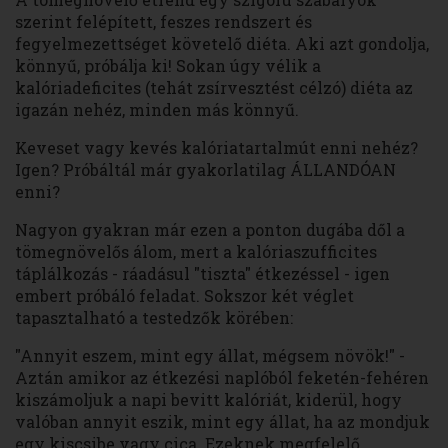
szerint felépített, feszes rendszert és
fegyelmezettséget követelő diéta. Aki azt gondolja,
könnyű, próbálja ki! Sokan úgy vélik a
kalóriadeficites (tehát zsírvesztést célzó) diéta az
igazán nehéz, minden más könnyű.
Keveset vagy kevés kalóriatartalmút enni nehéz?
Igen? Próbáltál már gyakorlatilag ÁLLANDÓAN
enni?
Nagyon gyakran már ezen a ponton dugába dől a
tömegnövelős álom, mert a kalóriaszufficites
táplálkozás - ráadásul "tiszta" étkezéssel - igen
embert próbáló feladat. Sokszor két véglet
tapasztalható a testedzők körében:
"Annyit eszem, mint egy állat, mégsem növök!" -
Aztán amikor az étkezési naplóból feketén-fehéren
kiszámoljuk a napi bevitt kalóriát, kiderül, hogy
valóban annyit eszik, mint egy állat, ha az mondjuk
egy kiscsibe vagy cica. Ezeknek megfelelő