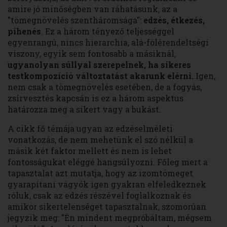
amire jó minőségben van ráhatásunk, az a
"tömegnövelés szentháromsága":
edzés, étkezés,
pihenés
. Ez a három tényező teljességgel
egyenrangú, nincs hierarchia, alá-fölérendeltségi
viszony, egyik sem fontosabb a másiknál,
ugyanolyan súllyal szerepelnek, ha sikeres
testkompozíció változtatást akarunk elérni.
Igen,
nem csak a tömegnövelés esetében, de a fogyás,
zsírvesztés kapcsán is ez a három aspektus
határozza meg a sikert vagy a bukást.
A cikk fő témája ugyan az edzéselméleti
vonatkozás, de nem mehetünk el szó nélkül a
másik két faktor mellett és nem is lehet
fontosságukat eléggé hangsúlyozni. Főleg mert a
tapasztalat azt mutatja, hogy az izomtömeget
gyarapítani vágyók igen gyakran elfeledkeznek
róluk, csak az edzés részével foglalkoznak és
amikor sikertelenséget tapasztalnak, szomorúan
jegyzik meg: "Én mindent megpróbáltam, mégsem