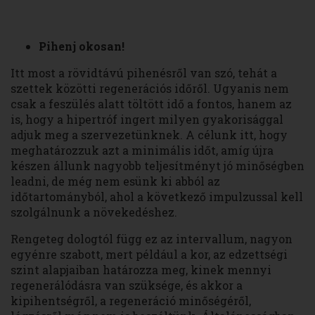
Pihenj okosan!
Itt most a rövidtávú pihenésről van szó, tehát a
szettek közötti regenerációs időről. Ugyanis nem
csak a feszülés alatt töltött idő a fontos, hanem az
is, hogy a hipertróf ingert milyen gyakorisággal
adjuk meg a szervezetünknek. A célunk itt, hogy
meghatározzuk azt a minimális időt, amíg újra
készen állunk nagyobb teljesítményt jó minőségben
leadni, de még nem esünk ki abból az
időtartományból, ahol a következő impulzussal kell
szolgálnunk a növekedéshez.
Rengeteg dologtól függ ez az intervallum, nagyon
egyénre szabott, mert például a kor, az edzettségi
szint alapjaiban határozza meg, kinek mennyi
regenerálódásra van szüksége, és akkor a
kipihentségről, a regeneráció minőségéről,