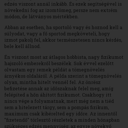
edzés viszont annál inkább. És ezek segítségével is
növekedni fog az izomtömeg, persze nem extrém
módon, de látványos mértékben.
Abban az esetben, ha sportoló vagy és hoznod kell a
súlyodat, vagy a fő sportod megköveteli, hogy
izmot pakolj fel, akkor természetesen nincs kérdés,
bele kell állnod.
Én viszont most az átlagos hobbista, nagy fizikumot
hajszoló emberekről beszélek. Sok évvel ezelőtt
olvastam egy remek példát a tömegnövelés
árnyékos oldaláról. A példa szerint a tömegnövelés
olyan, mintha hitelt vennél fel. Az önrész
befizetése annak az időszaknak felel meg, amíg
felépíted a hőn áhított fizikumot. Csakhogy itt
nincs vége a folyamatnak, mert még nem a tiéd
sem a hitelezett tárgy, sem a pompás fizikum,
maximum csak kibérelted egy időre. Az innentől
"fizetendő" törlesztő részletek a minden hónapban
szükséges edzés mennyiség, az egyre növekvő