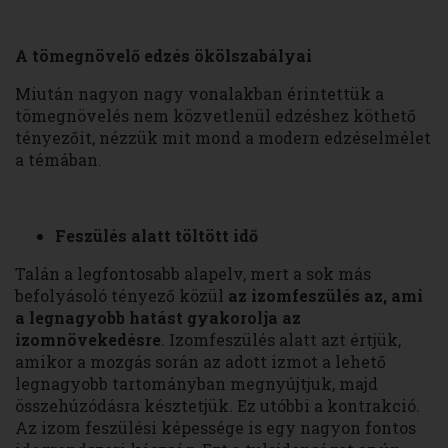
A tömegnövelő edzés ökölszabályai
Miután nagyon nagy vonalakban érintettük a
tömegnövelés nem közvetlenül edzéshez köthető
tényezőit, nézzük mit mond a modern edzéselmélet
a témában.
Feszülés alatt töltött idő
Talán a legfontosabb alapelv, mert a sok más
befolyásoló tényező közül
az izomfeszülés az, ami
a legnagyobb hatást gyakorolja az
izomnövekedésre
. Izomfeszülés alatt azt értjük,
amikor a mozgás során az adott izmot a lehető
legnagyobb tartományban megnyújtjuk, majd
összehúzódásra késztetjük. Ez utóbbi a kontrakció.
Az izom feszülési képessége is egy nagyon fontos