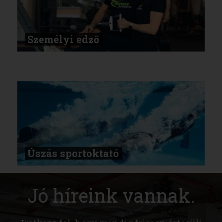
Személyi edző
Úszás sportoktató
Jó híreink vannak.