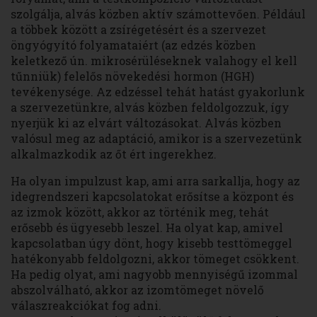
szolgálja, alvás közben aktív számottevően. Például
a többek között a zsírégetésért és a szervezet
öngyógyító folyamataiért (az edzés közben
keletkező ún. mikrosérüléseknek valahogy el kell
tűnniük) felelős növekedési hormon (HGH)
tevékenysége. Az edzéssel tehát hatást gyakorlunk
a szervezetünkre, alvás közben feldolgozzuk, így
nyerjük ki az elvárt változásokat. Alvás közben
valósul meg az adaptáció, amikor is a szervezetünk
alkalmazkodik az őt ért ingerekhez.
Ha olyan impulzust kap, ami arra sarkallja, hogy az
idegrendszeri kapcsolatokat erősítse a központ és
az izmok között, akkor az történik meg, tehát
erősebb és ügyesebb leszel. Ha olyat kap, amivel
kapcsolatban úgy dönt, hogy kisebb testtömeggel
hatékonyabb feldolgozni, akkor tömeget csökkent.
Ha pedig olyat, ami nagyobb mennyiségű izommal
abszolválható, akkor az izomtömeget növelő
válaszreakciókat fog adni.