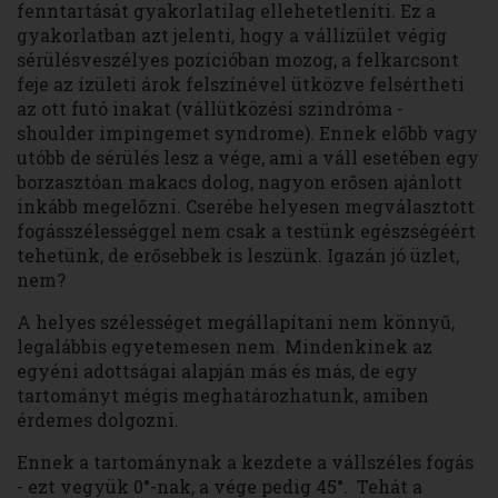
fenntartását gyakorlatilag ellehetetleníti. Ez a
gyakorlatban azt jelenti, hogy a vállízület végig
sérülésveszélyes pozícióban mozog, a felkarcsont
feje az ízületi árok felszínével ütközve felsértheti
az ott futó inakat (vállütközési szindróma -
shoulder impingemet syndrome). Ennek előbb vagy
utóbb de sérülés lesz a vége, ami a váll esetében egy
borzasztóan makacs dolog, nagyon erősen ajánlott
inkább megelőzni. Cserébe helyesen megválasztott
fogásszélességgel nem csak a testünk egészségéért
tehetünk, de erősebbek is leszünk. Igazán jó üzlet,
nem?
A helyes szélességet megállapítani nem könnyű,
legalábbis egyetemesen nem. Mindenkinek az
egyéni adottságai alapján más és más, de egy
tartományt mégis meghatározhatunk, amiben
érdemes dolgozni.
Ennek a tartománynak a kezdete a vállszéles fogás
- ezt vegyük 0°-nak, a vége pedig 45°. Tehát a