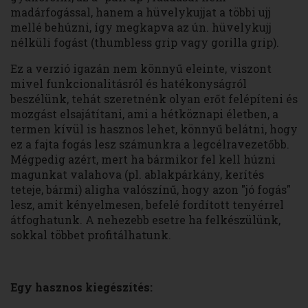
madárfogással, hanem a hüvelykujjat a többi ujj
mellé behúzni, így megkapva az ún. hüvelykujj
nélküli fogást (thumbless grip vagy gorilla grip).
Ez a verzió igazán nem könnyű eleinte, viszont
mivel funkcionalitásról és hatékonyságról
beszélünk, tehát szeretnénk olyan erőt felépíteni és
mozgást elsajátítani, ami a hétköznapi életben, a
termen kívül is hasznos lehet, könnyű belátni, hogy
ez a fajta fogás lesz számunkra a legcélravezetőbb.
Mégpedig azért, mert ha bármikor fel kell húzni
magunkat valahova (pl. ablakpárkány, kerítés
teteje, bármi) aligha valószínű, hogy azon "jó fogás"
lesz, amit kényelmesen, befelé fordított tenyérrel
átfoghatunk. A nehezebb esetre ha felkészülünk,
sokkal többet profitálhatunk.
Egy hasznos kiegészítés: