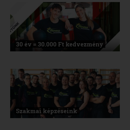
30 év = 30.000 Ft kedvezmény
Szakmai képzéseink