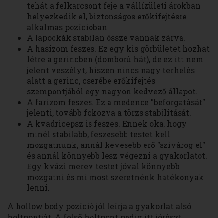
tehát a felkarcsont feje a vállízületi árokban
helyezkedik el, biztonságos erőkifejtésre
alkalmas pozícióban
A lapockák stabilan össze vannak zárva.
A hasizom feszes. Ez egy kis görbületet hozhat
létre a gerincben (domború hát), de ez itt nem
jelent veszélyt, hiszen nincs nagy terhelés
alatt a gerinc, cserébe erőkifejtés
szempontjából egy nagyon kedvező állapot.
A farizom feszes. Ez a medence "beforgatását"
jelenti, tovább fokozva a törzs stabilitását.
A kvadricepsz is feszes. Ennek oka, hogy
minél stabilabb, feszesebb testet kell
mozgatnunk, annál kevesebb erő "szivárog el"
és annál könnyebb lesz végezni a gyakorlatot.
Egy kvázi merev testet jóval könnyebb
mozgatni és mi most szeretnénk hatékonyak
lenni.
A hollow body pozíció jól leírja a gyakorlat alsó
holtpontját. A felső holtpont pedig itt jórészt