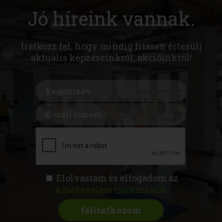
Jó híreink vannak.
Iratkozz fel, hogy mindig frissen értesülj
aktuális képzéseinkről, akcióinkról!
Elolvastam és elfogadom az
Adatkezelési tájékoztatót
.
FITNESS AKADÉMIA
KÉPZÉSEK
RÓLUNK
MAGAZIN