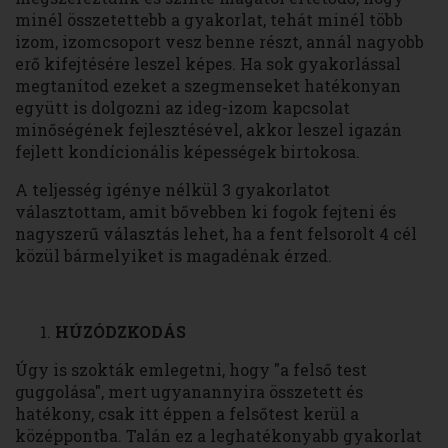
minél összetettebb a gyakorlat, tehát minél több
izom, izomcsoport vesz benne részt, annál nagyobb
erő kifejtésére leszel képes. Ha sok gyakorlással
megtanítod ezeket a szegmenseket hatékonyan
együtt is dolgozni az ideg-izom kapcsolat
minőségének fejlesztésével, akkor leszel igazán
fejlett kondícionális képességek birtokosa.
A teljesség igénye nélkül 3 gyakorlatot
választottam, amit bővebben ki fogok fejteni és
nagyszerű választás lehet, ha a fent felsorolt 4 cél
közül bármelyiket is magadénak érzed.
HÚZÓDZKODÁS
Úgy is szokták emlegetni, hogy "a felső test
guggolása", mert ugyanannyira összetett és
hatékony, csak itt éppen a felsőtest kerül a
középpontba. Talán ez a leghatékonyabb gyakorlat