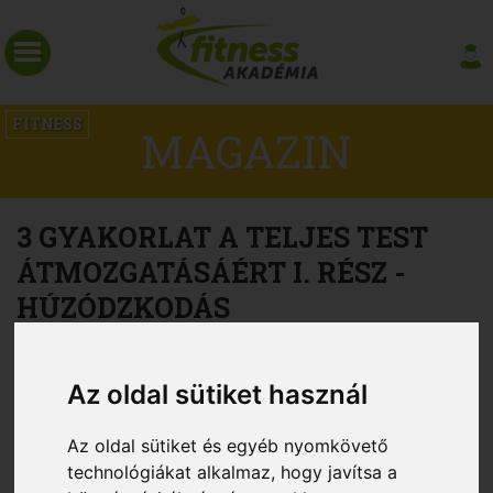
FITNESS
MAGAZIN
3 GYAKORLAT A TELJES TEST
ÁTMOZGATÁSÁÉRT I. RÉSZ -
HÚZÓDZKODÁS
Az oldal sütiket használ
Az oldal sütiket és egyéb nyomkövető
technológiákat alkalmaz, hogy javítsa a