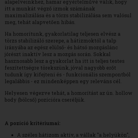
alapelveinkhez, hamar egyértelművé válik, hogy
itt a munkát végző izmok számának
maximalizálása és a törzs stabilizálása sem valósul
meg, tehát alapvetően hibás.
Ha homorítunk, gyakorlatilag teljesen elvész a
törzs stabilizáló szerepe, a hátizmoktól a talp
irányába az egész elülső- és hátsó mozgáslánc
jórészt inaktív lesz a mozgás során. Sokkal
hasznosabb lesz a gyakorlat ha itt is teljes testes
feszítettségre törekszünk, jóval nagyobb erőt
tudunk így kifejteni és - funkcionális szempontból
legalábbis - ez mindenképpen egy releváns cél.
Helyesen végezve tehát, a homorítást az ún. hollow
body (bölcső) pozícióra cseréljük.
A pozíció kritériumai:
A széles hátizom aktív, a vállak "a helyükön",