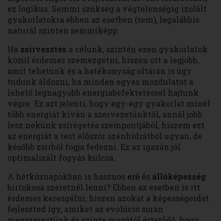
ez logikus. Semmi szükség a végtelenségig izolált
gyakorlatokra ebben az esetben (sem), legalábbis
naturál szinten semmiképp.
Ha
zsírvesztés
a célunk, szintén ezen gyakorlatok
közül érdemes szemezgetni, hiszen ott a legjobb,
amit tehetünk és a hatékonyság oltárán is úgy
tudunk áldozni, ha minden egyes mozdulatot a
lehető legnagyobb energiabefektetéssel hajtunk
végre. Ez azt jelenti, hogy egy-egy gyakorlat minél
több energiát kíván a szervezetünktől, annál jobb
lesz nekünk zsírégetés szempontjából, hiszem ezt
az energiát a test először szénhidrátból ugyan, de
később zsírból fogja fedezni. Ez az igazán jól
optimalizált fogyás kulcsa.
A hétköznapokban is hasznos
erő
és
állóképesség
birtokosa szeretnél lenni? Ebben az esetben is itt
érdemes keresgélni, hiszen azokat a képességeidet
fejleszted így, amiket az evolúció során
megszereztünk és szinte magától értetődő, hogy