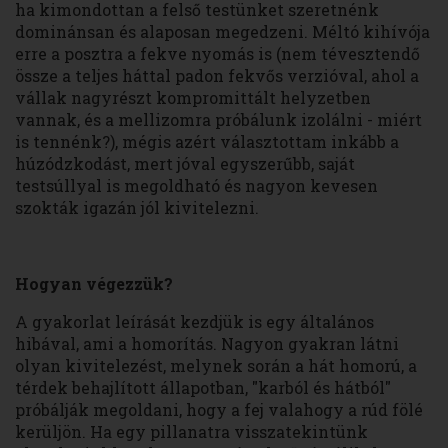
ha kimondottan a felső testünket szeretnénk
dominánsan és alaposan megedzeni. Méltó kihívója
erre a posztra a fekve nyomás is (nem tévesztendő
össze a teljes háttal padon fekvős verzióval, ahol a
vállak nagyrészt kompromittált helyzetben
vannak, és a mellizomra próbálunk izolálni - miért
is tennénk?), mégis azért választottam inkább a
húzódzkodást, mert jóval egyszerűbb, saját
testsúllyal is megoldható és nagyon kevesen
szokták igazán jól kivitelezni.
Hogyan végezzük?
A gyakorlat leírását kezdjük is egy általános
hibával, ami a homorítás. Nagyon gyakran látni
olyan kivitelezést, melynek során a hát homorú, a
térdek behajlított állapotban, "karból és hátból"
próbálják megoldani, hogy a fej valahogy a rúd fölé
kerüljön. Ha egy pillanatra visszatekintünk