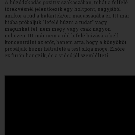
A húzódzkodás pozitív szakaszában, tehát a felfelé
törekvésnél jelentkezik egy holtpont, nagyjából
amikor a rúd a halánték/orr magasságába ér. Itt már
hiába próbáljuk "lefelé húzni a rudat" vagy
magunkat fel, nem megy vagy csak nagyon
nehezen. Itt már nem a rúd lefelé húzására kell
koncentrálni az erőt, hanem arra, hogy a könyököt
próbáljuk húzni hátrafelé a test síkja mögé. Elsőre
ez furán hangzik, de a videó jól szemlélteti.