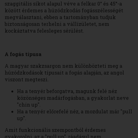
szaggitális síkot alapul véve a felkar 0° és 45°-a
között érdemes a húzódzkodás fogásszélességét
megválasztani, ebben a tartományban tudjuk
biztonságosan terhelni a vállízületet, nem
kockáztatva felesleges sérülést.
A fogás típusa
A magyar szakzsargon nem különbözteti meg a
húzódzkodások típusait a fogás alapján, az angol
viszont megteszi.
Ha a tenyér beforgatva, magunk felé néz
közönséges madárfogásban, a gyakorlat neve
"chin up".
Ha a tenyér előrefelé néz, a mozdulat már "pull
up".
Amit funkcionális szempontból érdemes
gyakorolni, az a "pull up", ráadásul nem