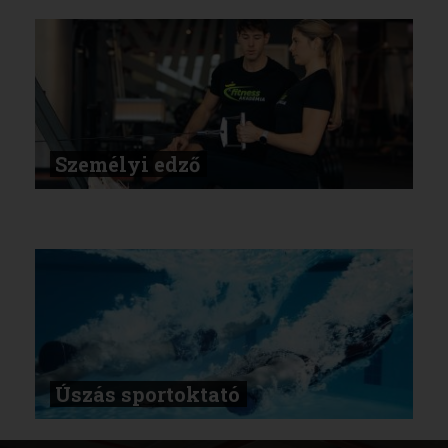
Személyi edző
Úszás sportoktató