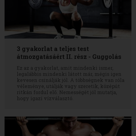
3 gyakorlat a teljes test
átmozgatásáért II. rész - Guggolás
Ez az a gyakorlat, amit mindenki ismer,
legalábbis mindenki látott már, mégis igen
kevesen csinálják jól. A többségnek van róla
véleménye, utálják vagy szeretik, középút
ritkán fordul elő. Nemességét jól mutatja,
hogy igazi vízválasztó.