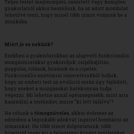
Teljes testet megmozgató, összetett vagy komplex
gyakorlatról akkor beszélünk, ha az adott mozdulat
lehetővé teszi, hogy minél több izmot vonjunk be a
munkába.
Miért jó ez nekünk?
Ezekben a gyakorlatokban az alapvető funkcionális
mozgásmintákat gyakoroljuk: csípőhajlítás,
guggolás, tolások, húzások és a cipelés.
Funkcionális anatómiai ismereteinkből tudjuk,
hogy az emberi test az evolúció során úgy fejlődött,
hogy ezeket a mozgásokat hatékonyan tudja
végezni. Mi lehetne annál egészségesebb, mint arra
használni a testünket, amire "ki lett találva"?
Ha célunk a
tömegnövelés
, akkor érdemes az
edzésben a leginkább adekvát ingerrel bombázni az
izmainkat. Ha több izmot dolgoztatunk, több
hipertróf inger éri a fejleszteni kívánt területeket,