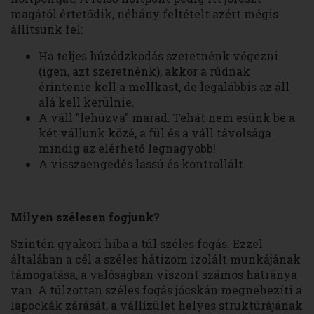
magától értetődik, néhány feltételt azért mégis
állítsunk fel:
Ha teljes húzódzkodás szeretnénk végezni
(igen, azt szeretnénk), akkor a rúdnak
érintenie kell a mellkast, de legalábbis az áll
alá kell kerülnie.
A váll "lehúzva" marad. Tehát nem esünk be a
két vállunk közé, a fül és a váll távolsága
mindig az elérhető legnagyobb!
A visszaengedés lassú és kontrollált.
Milyen szélesen fogjunk?
Szintén gyakori hiba a túl széles fogás. Ezzel
általában a cél a széles hátizom izolált munkájának
támogatása, a valóságban viszont számos hátránya
van. A túlzottan széles fogás jócskán megnehezíti a
lapockák zárását, a vállízület helyes struktúrájának