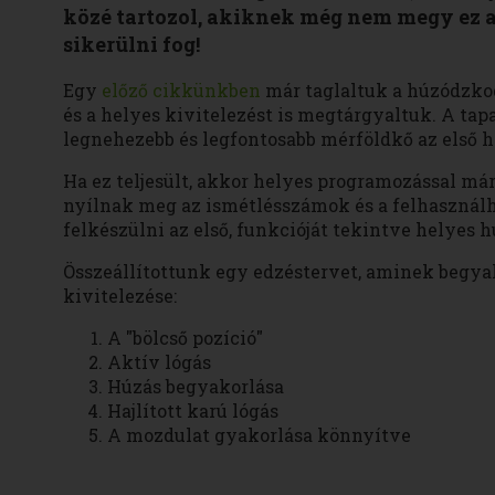
közé tartozol, akiknek még nem megy ez a
sikerülni fog!
Egy
előző cikkünkben
már taglaltuk a húzódzkod
és a helyes kivitelezést is megtárgyaltuk. A tap
legnehezebb és legfontosabb mérföldkő az első h
Ha ez teljesült, akkor helyes programozással már
nyílnak meg az ismétlésszámok és a felhasználh
felkészülni az első, funkcióját tekintve helyes 
Összeállítottunk egy edzéstervet, aminek begyak
kivitelezése:
A "bölcső pozíció"
Aktív lógás
Húzás begyakorlása
Hajlított karú lógás
A mozdulat gyakorlása könnyítve