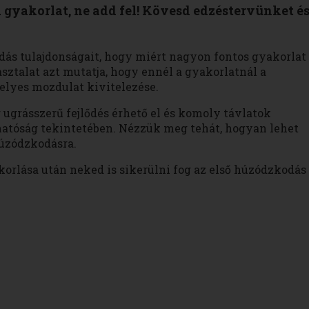
 gyakorlat, ne add fel! Kövesd edzéstervünket é
ás tulajdonságait, hogy miért nagyon fontos gyakorlat
asztalat azt mutatja, hogy ennél a gyakorlatnál a
elyes mozdulat kivitelezése.
 ugrásszerű fejlődés érhető el és komoly távlatok
atóság tekintetében. Nézzük meg tehát, hogyan lehet
húzódzkodásra.
orlása után neked is sikerülni fog az első húzódzkodás