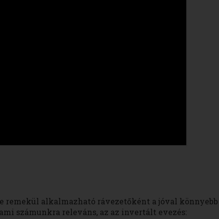
e remekül alkalmazható rávezetőként a jóval könnyebb
 ami számunkra releváns, az az invertált evezés: