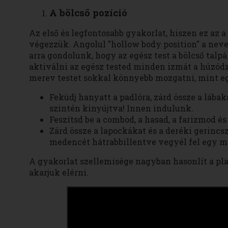
A bölcső pozíció
Az első és legfontosabb gyakorlat, hiszen ez az 
végezzük. Angolul "hollow body position" a neve,
arra gondolunk, hogy az egész test a bölcső talp
aktiválni az egész tested minden izmát a húzódz
merev testet sokkal könnyebb mozgatni, mint egy
Feküdj hanyatt a padlóra, zárd össze a lába
szintén kinyújtva! Innen indulunk.
Feszítsd be a combod, a hasad, a farizmod és
Zárd össze a lapockákat és a deréki gerinc
medencét hátrabbillentve vegyél fel egy me
A gyakorlat szellemisége nagyban hasonlít a plan
akarjuk elérni.