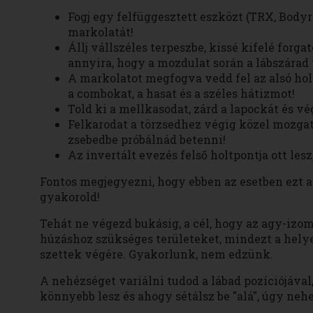
Fogj egy felfüggesztett eszközt (TRX, Bodyr
markolatát!
Állj vállszéles terpeszbe, kissé kifelé forgat
annyira, hogy a mozdulat során a lábszárad v
A markolatot megfogva vedd fel az alsó holt
a combokat, a hasat és a széles hátizmot!
Told ki a mellkasodat, zárd a lapockát és vé
Felkarodat a törzsedhez végig közel mozga
zsebedbe próbálnád betenni!
Az invertált evezés felső holtpontja ott les
Fontos megjegyezni, hogy ebben az esetben ezt a
gyakorold!
Tehát ne végezd bukásig, a cél, hogy az agy-izom
húzáshoz szükséges területeket, mindezt a helyes
szettek végére. Gyakorlunk, nem edzünk.
A nehézséget variálni tudod a lábad pozíciójával
könnyebb lesz és ahogy sétálsz be "alá", úgy neh