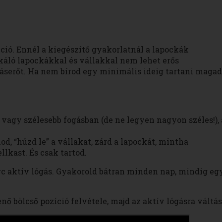
íció. Ennél a kiegészítő gyakorlatnál a lapockák
szkáló lapockákkal és vállakkal nem lehet erős
gáserőt. Ha nem bírod egy minimális ideig tartani magad
s vagy szélesebb fogásban (de ne legyen nagyon széles!), 
d, “húzd le” a vállakat, zárd a lapockát, mintha
lkast. És csak tartod.
erc aktív lógás. Gyakorold bátran minden nap, mindig eg
énő bölcső pozíció felvétele, majd az aktív lógásra váltás