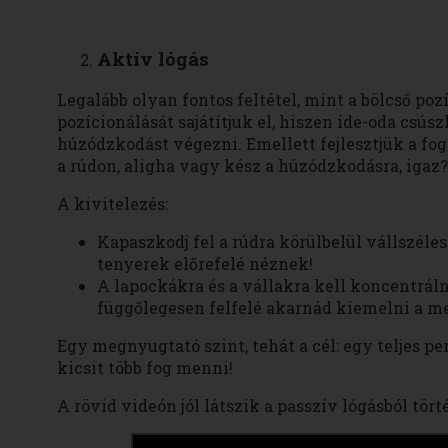
Aktív lógás
Legalább olyan fontos feltétel, mint a bölcső poz
pozícionálását sajátítjuk el, hiszen ide-oda csú
húzódzkodást végezni. Emellett fejlesztjük a fo
a rúdon, aligha vagy kész a húzódzkodásra, igaz?
A kivitelezés:
Kapaszkodj fel a rúdra körülbelül vállszéle
tenyerek előrefelé néznek!
A lapockákra és a vállakra kell koncentrálno
függőlegesen felfelé akarnád kiemelni a mel
Egy megnyugtató szint, tehát a cél: egy teljes p
kicsit több fog menni!
A rövid videón jól látszik a passzív lógásból tört