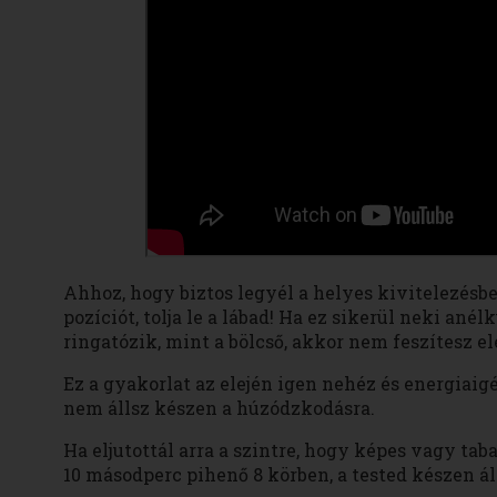
Ahhoz, hogy biztos legyél a helyes kivitelezésb
pozíciót, tolja le a lábad! Ha ez sikerül neki an
ringatózik, mint a bölcső, akkor nem feszítesz el
Ez a gyakorlat az elején igen nehéz és energiaig
nem állsz készen a húzódzkodásra.
Ha eljutottál arra a szintre, hogy képes vagy tab
10 másodperc pihenő 8 körben, a tested készen ál