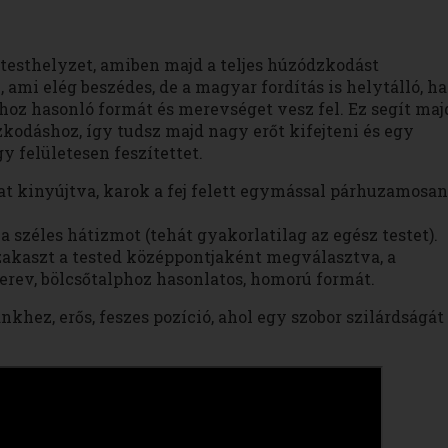
a testhelyzet, amiben majd a teljes húzódzkodást
 ami elég beszédes, de a magyar fordítás is helytálló, ha
ához hasonló formát és merevséget vesz fel. Ez segít maj
kodáshoz, így tudsz majd nagy erőt kifejteni és egy
 felületesen feszítettet.
kat kinyújtva, karok a fej felett egymással párhuzamosan
 a széles hátizmot (tehát gyakorlatilag az egész testet).
szakaszt a tested középpontjaként megválasztva, a
rev, bölcsőtalphoz hasonlatos, homorú formát.
khez, erős, feszes pozíció, ahol egy szobor szilárdságát