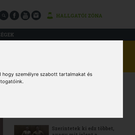
HALLGATÓI ZÓNA
SÉGEK
l hogy személyre szabott tartalmakat és
átogatóink.
LEGOLVASOTTABB
6 gyakorlat a teljes értékű
otthoni edzéshez
Szerintetek ki edz többet,
avagy mit jelent a