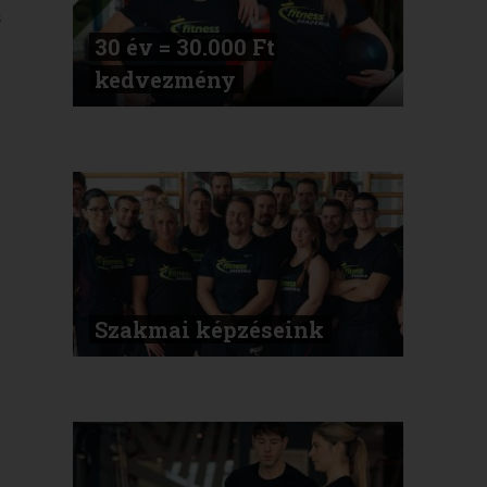
s
30 év = 30.000 Ft
kedvezmény
Szakmai képzéseink