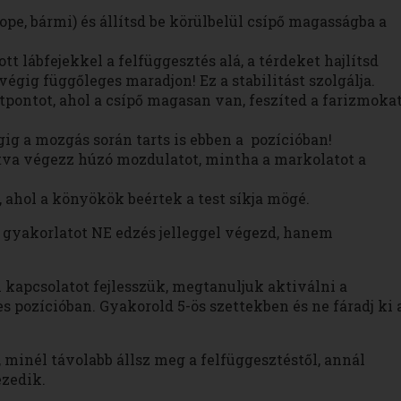
ope, bármi) és állítsd be körülbelül csípő magasságba a
ott lábfejekkel a felfüggesztés alá, a térdeket hajlítsd
égig függőleges maradjon! Ez a stabilitást szolgálja.
pontot, ahol a csípő magasan van, feszíted a farizmokat
gig a mozgás során tarts is ebben a pozícióban!
tva végezz húzó mozdulatot, mintha a markolatot a
z, ahol a könyökök beértek a test síkja mögé.
 gyakorlatot NE edzés jelleggel végezd, hanem
 kapcsolatot fejlesszük, megtanuljuk aktiválni a
 pozícióban. Gyakorold 5-ös szettekben és ne fáradj ki 
, minél távolabb állsz meg a felfüggesztéstől, annál
ezedik.