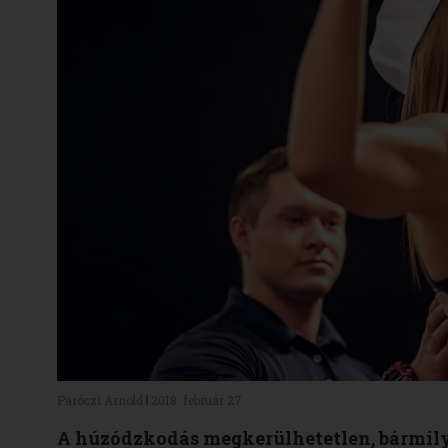
Paróczi Arnold
2018. február 27.
A húzódzkodás megkerülhetetlen, bármilye