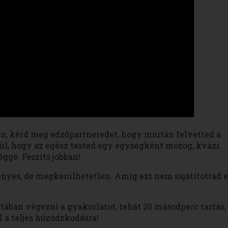
en, kérd meg edzőpartneredet, hogy miután felvetted a
élkül, hogy az egész tested egy egységként mozog, kvázi
éggé. Feszíts jobban!
ényes, de megkerülhetetlen. Amíg ezt nem sajátítottad e
atában végezni a gyakorlatot, tehát 20 másodperc tartás,
l a teljes húzódzkodásra!