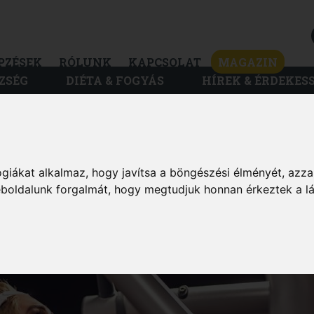
PZÉSEK
RÓLUNK
KAPCSOLAT
MAGAZIN
ZSÉG
DIÉTA & FOGYÁS
HÍREK & ÉRDEKES
MAGAZIN
giákat alkalmaz, hogy javítsa a böngészési élményét, azza
AZ ELSŐ
weboldalunk forgalmát, hogy megtudjuk honnan érkeztek a l