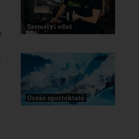
Személyi edző
d
,
Úszás sportoktató