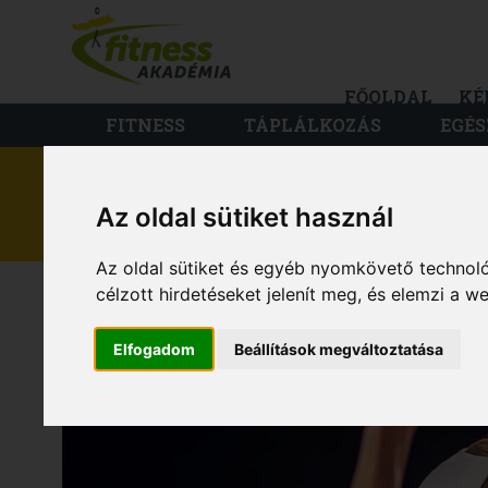
FŐOLDAL
KÉ
FITNESS
TÁPLÁLKOZÁS
EGÉS
Az oldal sütiket használ
FITNESS
Az oldal sütiket és egyéb nyomkövető technoló
ÍGY CSINÁLD MEG 
célzott hirdetéseket jelenít meg, és elemzi a 
Elfogadom
Beállítások megváltoztatása
HÚZÓDZKODÁSOD!