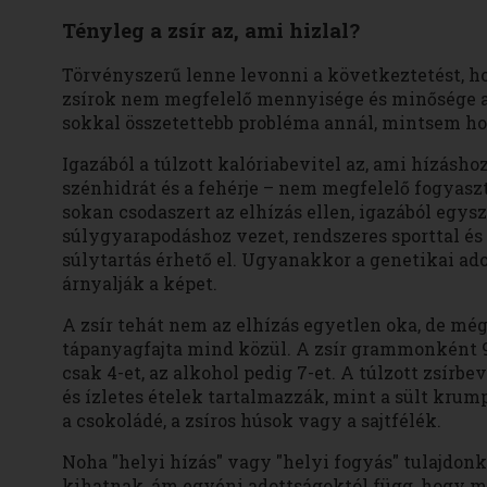
Tényleg a zsír az, ami hizlal?
Törvényszerű lenne levonni a következtetést, hog
zsírok nem megfelelő mennyisége és minősége azo
sokkal összetettebb probléma annál, mintsem ho
Igazából a túlzott kalóriabevitel az, ami hízáshoz
szénhidrát és a fehérje – nem megfelelő fogyasz
sokan csodaszert az elhízás ellen, igazából egysz
súlygyarapodáshoz vezet, rendszeres sporttal és
súlytartás érhető el. Ugyanakkor a genetikai ado
árnyalják a képet.
A zsír tehát nem az elhízás egyetlen oka, de még
tápanyagfajta mind közül. A zsír grammonként 9 
csak 4-et, az alkohol pedig 7-et. A túlzott zsírb
és ízletes ételek tartalmazzák, mint a sült krump
a csokoládé, a zsíros húsok vagy a sajtfélék.
Noha "helyi hízás" vagy "helyi fogyás" tulajdon
kihatnak, ám egyéni adottságoktól függ, hogy 