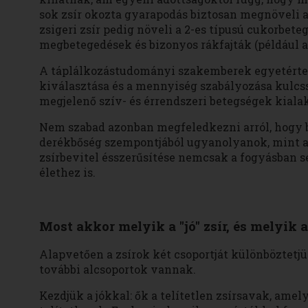
sok zsír okozta gyarapodás biztosan megnöveli a
zsigeri zsír pedig növeli a 2-es típusú cukorbete
megbetegedések és bizonyos rákfajták (például a
A táplálkozástudományi szakemberek egyetérte
kiválasztása és a mennyiség szabályozása kulcss
megjelenő szív- és érrendszeri betegségek kiala
Nem szabad azonban megfeledkezni arról, hogy b
derékbőség szempontjából ugyanolyanok, mint a 
zsírbevitel ésszerűsítése nemcsak a fogyásban s
élethez is.
Most akkor melyik a "jó" zsír, és melyik a
Alapvetően a zsírok két csoportját különböztetjük
további alcsoportok vannak.
Kezdjük a jókkal: ők a telítetlen zsírsavak, ame