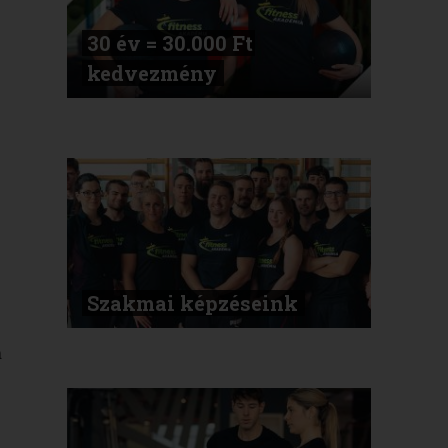
30 év = 30.000 Ft
kedvezmény
Szakmai képzéseink
a