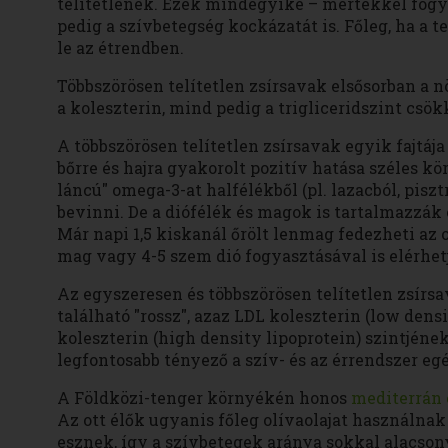
telítetlenek. Ezek mindegyike – mértékkel fogya
pedig a szívbetegség kockázatát is. Főleg, ha a t
le az étrendben.
Többszörösen telítetlen zsírsavak elsősorban a 
a koleszterin, mind pedig a trigliceridszint csö
A többszörösen telítetlen zsírsavak egyik fajtáj
bőrre és hajra gyakorolt pozitív hatása széles k
láncú" omega-3-at halfélékből (pl. lazacból, pisz
bevinni. De a diófélék és magok is tartalmazzák 
Már napi 1,5 kiskanál őrölt lenmag fedezheti a
mag vagy 4-5 szem dió fogyasztásával is elérhet
Az egyszeresen és többszörösen telítetlen zsírs
található "rossz", azaz LDL koleszterin (low dens
koleszterin (high density lipoprotein) szintjén
legfontosabb tényező a szív- és az érrendszer 
A Földközi-tenger környékén honos
mediterrán 
Az ott élők ugyanis főleg olívaolajat használna
esznek, így a szívbetegek aránya sokkal alacson