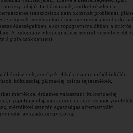
 a növényi olajok tartalmaznak, amiket részleges
 természetes transzzsírok nem okoznak problémát, plán
mesterségesek azonban hatalmas mennyiségben fordulna
 mázas édességekben, a sós ropogtatnivalókban, a mikrós
ban. A tudomány jelenlegi állása szerint veszélyesebbe
api 2 g alá csökkenteni.
ag élelmiszerek, amelyek ebből a szempontból inkább
 húsok, kókuszolaj, pálmaolaj, zsíros tejtermékek,
miket mértékkel érdemes választani: kukoricaolaj,
olaj, gyapotmagolaj, napraforgóolaj, dió- és mogyorófélék
azó, mértékkel szintén egészséges alternatívák:
mogyoróolaj, avokádó, mogyoróvaj.