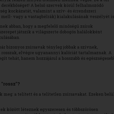
 derékbőséget! A belső szervek körül felhalmozódó
gség kockázatát, valamint a szív- és érrendszeri
 mell- vagy a vastagbélrák) kialakulásának veszélyét is
nek abban, hogy a megfelelő minőségű zsírok
zerepet játszik a világszerte dobogós halálokként
kulásában.
ár bizonyos zsírsavak tényleg jobbak a szívnek,
rosszak, elvégre ugyanannyi kalóriát tartalmaznak. A
egít tehát, hanem hozzájárul a hosszabb és egészségeseb
 "rossz"?
 meg: a telített és a telítetlen zsírsavakat. Ezeken belü
lyek között léteznek egyszeresen és többszörösen