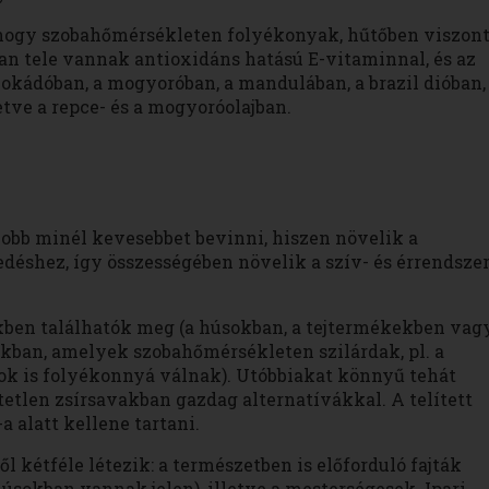
, hogy szobahőmérsékleten folyékonyak, hűtőben viszon
ban tele vannak antioxidáns hatású E-vitaminnal, és az
okádóban, a mogyoróban, a mandulában, a brazil dióban,
tve a repce- és a mogyoróolajban.
 jobb minél kevesebbet bevinni, hiszen növelik a
déshez, így összességében növelik a szív- és érrendszer
rekben találhatók meg (a húsokban, a tejtermékekben vag
okban, amelyek szobahőmérsékleten szilárdak, pl. a
rok is folyékonnyá válnak). Utóbbiakat könnyű tehát
tetlen zsírsavakban gazdag alternatívákkal. A telített
a alatt kellene tartani.
l kétféle létezik: a természetben is előforduló fajták
sokban vannak jelen), illetve a mesterségesek. Ipari