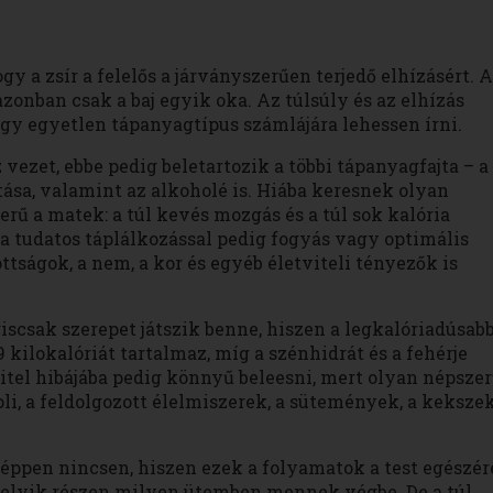
y a zsír a felelős a járványszerűen terjedő elhízásért. A
nban csak a baj egyik oka. Az túlsúly és az elhízás
gy egyetlen tápanyagtípus számlájára lehessen írni.
 vezet, ebbe pedig beletartozik a többi tápanyagfajta – a
tása, valamint az alkoholé is. Hiába keresnek olyan
erű a matek: a túl kevés mozgás és a túl sok kalória
 a tudatos táplálkozással pedig fogyás vagy optimális
ttságok, a nem, a kor és egyéb életviteli tényezők is
iscsak szerepet játszik benne, hiszen a legkalóriadúsab
kilokalóriát tartalmaz, míg a szénhidrát és a fehérje
evitel hibájába pedig könnyű beleesni, mert olyan népsze
li, a feldolgozott élelmiszerek, a sütemények, a kekszek
képpen nincsen, hiszen ezek a folyamatok a test egészér
melyik részen milyen ütemben mennek végbe. De a túl