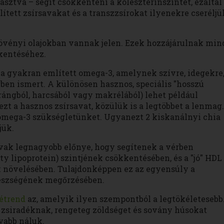
sztva – segít csökkenteni a koleszterinszintet, ezáltal
elített zsírsavakat és a transzzsírokat ilyenekre cseréljü
növényi olajokban vannak jelen. Ezek hozzájárulnak min
kkentéséhez.
a a gyakran említett omega-3, amelynek szívre, idegekre
örben ismert. A különösen hasznos, speciális "hosszú
trángból, harcsából vagy makrélából) lehet például
ezt a hasznos zsírsavat, közülük is a legtöbbet a lenmag.
z omega-3 szükségletünket. Ugyanezt 2 kiskanálnyi chia
jük.
avak legnagyobb előnye, hogy segítenek a vérben
ity lipoprotein) szintjének csökkentésében, és a "jó" HDL
ek növelésében. Tulajdonképpen ez az egyensúly a
egészségének megőrzésében.
étrend
az, amelyik ilyen szempontból a legtökéletesebb
k zsiradéknak, rengeteg zöldséget és sovány húsokat
yabb náluk.