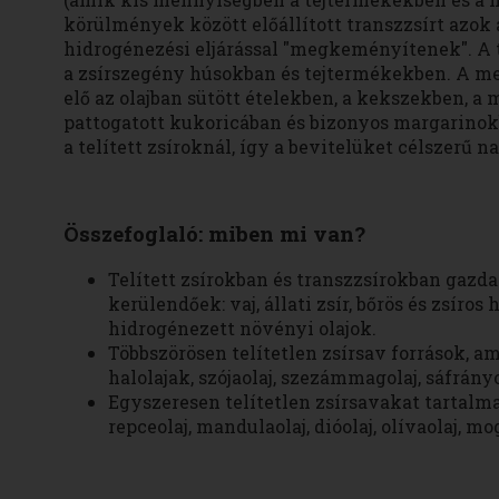
körülmények között előállított transzzsírt azok
hidrogénezési eljárással "megkeményítenek". A
a zsírszegény húsokban és tejtermékekben. A 
elő az olajban sütött ételekben, a kekszekben, a
pattogatott kukoricában és bizonyos margarinok
a telített zsíroknál, így a bevitelüket célszerű n
Összefoglaló: miben mi van?
Telített zsírokban és transzzsírokban gazd
kerülendőek: vaj, állati zsír, bőrös és zsíros
hidrogénezett növényi olajok.
Többszörösen telítetlen zsírsav források, a
halolajak, szójaolaj, szezámmagolaj, sáfrány
Egyszeresen telítetlen zsírsavakat tartalm
repceolaj, mandulaolaj, dióolaj, olívaolaj, 