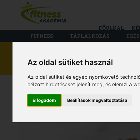
FŐOLDAL
KÉ
FITNESS
TÁPLÁLKOZÁS
EGÉS
Az oldal sütiket használ
TÁPLÁLKOZÁS
Az oldal sütiket és egyéb nyomkövető technoló
JÓ ZSÍROK, ROSSZ 
célzott hirdetéseket jelenít meg, és elemzi a 
Elfogadom
Beállítások megváltoztatása
IRÁNYMUTATÓ KI