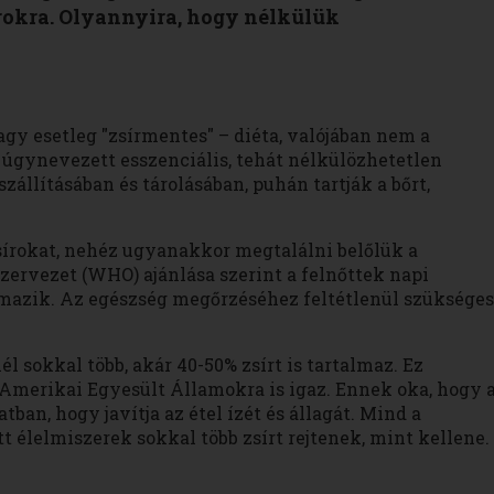
rokra. Olyannyira, hogy nélkülük
agy esetleg "zsírmentes" – diéta, valójában nem a
úgynevezett esszenciális, tehát nélkülözhetetlen
állításában és tárolásában, puhán tartják a bőrt,
zsírokat, nehéz ugyanakkor megtalálni belőlük a
ervezet (WHO) ajánlása szerint a felnőttek napi
ármazik. Az egészség megőrzéséhez feltétlenül szükséges
l sokkal több, akár 40-50% zsírt is tartalmaz. Ez
Amerikai Egyesült Államokra is igaz. Ennek oka, hogy 
an, hogy javítja az étel ízét és állagát. Mind a
 élelmiszerek sokkal több zsírt rejtenek, mint kellene.