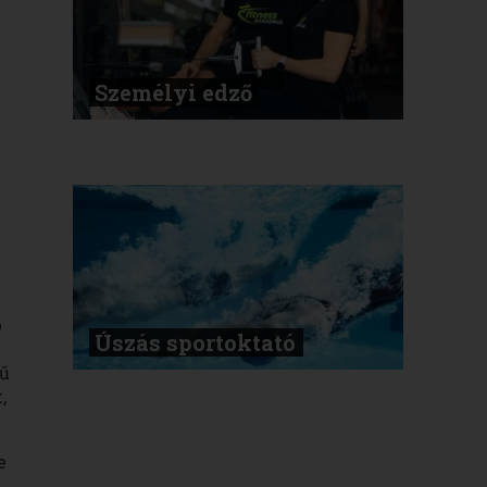
Személyi edző
b
Úszás sportoktató
rű
,
e