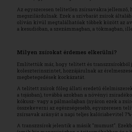
Az egyszeresen telítetlen zsírsavakra jellemző
megszilárdulnak. Ezek a szívbarát zsírok általá
olíván kívül megtalálhatóak többek között az av
a kesudióban, a szezámmagban, a tökmagban, ille
Milyen zsírokat érdemes elkerülni?
Említettük már, hogy telített és transzzsírokból
koleszterinszintet, hozzájárulnak az érelmeszese
megbetegedések kockázatát.
A telített zsírok főleg állati eredetű élelmisze
a tojásban), továbbá azokban a növényi zsiradék
kókusz- vagy a pálmaolajban (nyáron ezek a zsí
összekeverni az egészségesebb, egyszeresen telí
zsírsavak arányát a napi teljes kalóriabevitel 7%-
A transzzsírok jelentik a másik "mumust". Ezekbő
(amik kis mennyiségben a tejtermékekben és a hú