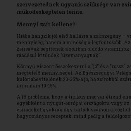
szervezetednek ugyanis szüksége van zsí
működésképtelen lenne.
Mennyi zsír kellene?
Hiába hangzik jól első hallásra a zsírszegény – v
mennyiség, hanem a minőség a legfontosabb. Az 
zsírsavak segítenek a zsírban oldódó vitaminok sz
ráadásul kitűnőek "üzemanyagnak".
Könnyű viszont összekeverni a "jó" és a "rossz" 
megfelelő mennyiséget. Az Egészségügyi Világsz
kalóriabevitelének 20-35%-a jó, ha zsírokból sz
minimum 10-15%.
A fő probléma, hogy a tipikus magyar étrend enné
egyébként a nyugat-európai országokra vagy az 
zsiradékot gyakran úgy tartják számon a köztudatb
hagyományos receptek, mind pedig a feldolgozott