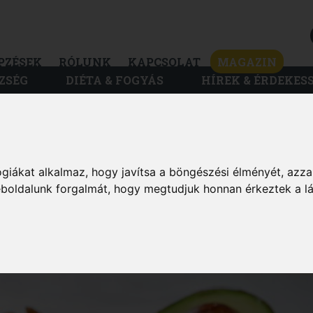
PZÉSEK
RÓLUNK
KAPCSOLAT
MAGAZIN
ZSÉG
DIÉTA & FOGYÁS
HÍREK & ÉRDEKES
MAGAZIN
giákat alkalmaz, hogy javítsa a böngészési élményét, azza
ZSÍROK: ÍME, AZ
weboldalunk forgalmát, hogy megtudjuk honnan érkeztek a l
SOKOS!