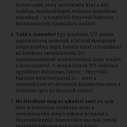
huzamosabb ideig tartózkodsz kint a déli
órákban, mindenképpen érdemes árnyékban
maradnod – a megfelelő fényvédő faktoros
készítmény(ek) használata mellett.
Védd a szemedet!
Egy minőségi, UV-szűrős
napszemüveg nemcsak a látásod épségének
megőrzésében segít, hanem azzal is hozzájárul
az érzékeny szemkörnyéki bőr
rugalmasságának megtartásához, hogy megóv
a hunyorgástól. A szemkörnyék UV-védelme
egyébként különösen fontos – fényvédő
faktoros készítménnyel is –, mert a
rosszindulatú elváltozások kialakulása ezen a
területen igen gyakorinak számít.
Ne feledkezz meg az ajkadról sem!
Az ajak
bőre is hasonlóan érzékeny, mint a
szemkörnyéké, mégis sokszor kimarad a
fényvédelemből. Szerencsére ma már remek
fényvédő faktoros ajakápolók közül