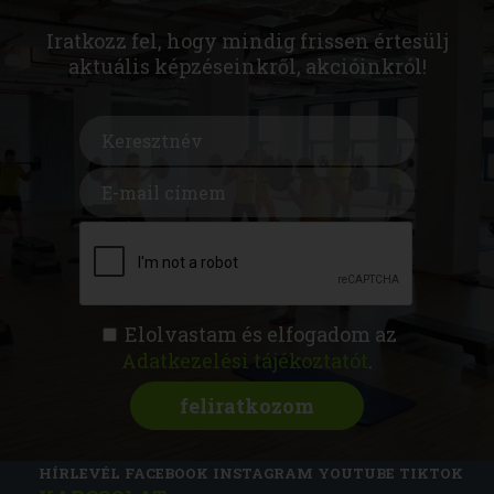
Iratkozz fel, hogy mindig frissen értesülj
aktuális képzéseinkről, akcióinkról!
Elolvastam és elfogadom az
Adatkezelési tájékoztatót
.
FITNESS AKADÉMIA
KÉPZÉSEK
RÓLUNK
MAGAZIN
CSATLAKOZZ
HÍRLEVÉL
FACEBOOK
INSTAGRAM
YOUTUBE
TIKTOK