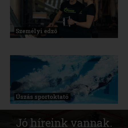
Személyi edző
Úszás sportoktató
Jó híreink vannak.