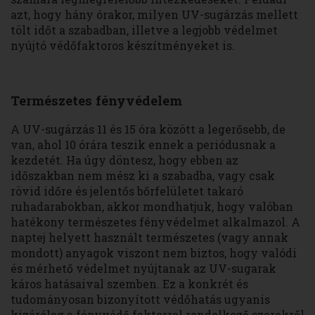
azt, hogy hány órakor, milyen UV-sugárzás mellett
tölt időt a szabadban, illetve a legjobb védelmet
nyújtó védőfaktoros készítményeket is.
Természetes fényvédelem
A UV-sugárzás 11 és 15 óra között a legerősebb, de
van, ahol 10 órára teszik ennek a periódusnak a
kezdetét. Ha úgy döntesz, hogy ebben az
időszakban nem mész ki a szabadba, vagy csak
rövid időre és jelentős bőrfelületet takaró
ruhadarabokban, akkor mondhatjuk, hogy valóban
hatékony természetes fényvédelmet alkalmazol. A
naptej helyett használt természetes (vagy annak
mondott) anyagok viszont nem biztos, hogy valódi
és mérhető védelmet nyújtanak az UV-sugarak
káros hatásaival szemben. Ez a konkrét és
tudományosan bizonyított védőhatás ugyanis
kizárólag a fényvédő faktorral rendelkező szerekről