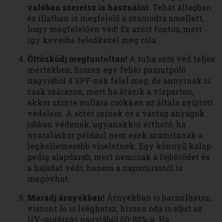
valóban szeretsz is használni.
Tehát állagban
és illatban is megfelelő a számodra amellett,
hogy megfelelően véd! Ez azért fontos, mert
így kevésbé feledkezel meg róla.
Öltözködj megfontoltan!
A ruha sem véd teljes
mértékben, hiszen egy fehér pamutpóló
nagyjából 4 SPF-nek felel meg, de annyinak is
csak szárazon, mert ha átázik a vízparton,
akkor szinte nullára csökken az általa nyújtott
védelem. A sötét színek és a vastag anyagok
jobban védenek, ugyanakkor érthető, ha
nyaraláskor például nem ezek számítanak a
legkellemesebb viseletnek. Egy könnyű kalap
pedig alapdarab, mert nemcsak a fejbőrödet és
a hajadat védi, hanem a napszúrástól is
megóvhat.
Maradj árnyékban!
Árnyékban is barnulhatsz,
viszont le is leéghetsz, hiszen oda is eljut az
UV-sugárzás nagyjából 60-80%-a. Ha