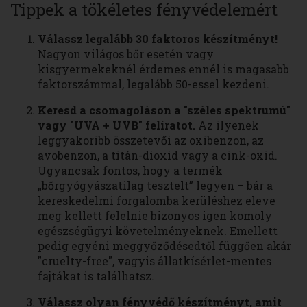
Tippek a tökéletes fényvédelemért
Válassz legalább 30 faktoros készítményt!
Nagyon világos bőr esetén vagy
kisgyermekeknél érdemes ennél is magasabb
faktorszámmal, legalább 50-essel kezdeni.
Keresd a csomagoláson a "széles spektrumú"
vagy "UVA + UVB" feliratot.
Az ilyenek
leggyakoribb összetevői az oxibenzon, az
avobenzon, a titán-dioxid vagy a cink-oxid.
Ugyancsak fontos, hogy a termék
„bőrgyógyászatilag tesztelt” legyen – bár a
kereskedelmi forgalomba kerüléshez eleve
meg kellett felelnie bizonyos igen komoly
egészségügyi követelményeknek. Emellett
pedig egyéni meggyőződésedtől függően akár
"cruelty-free", vagyis állatkísérlet-mentes
fajtákat is találhatsz.
Válassz olyan fényvédő készítményt, amit