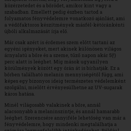
közérzetedet és a bőrödet, amikor kint vagy a
szabadban. Emellett pedig észben tartod a
folyamatos fényvédelemre vonatkozó ajánlást, ami
a védőfaktoros készítmények másfél-kétóránkénti
újbóli alkalmazását írja elő.
Már csak azért is érdemes szem előtt tartani az
egyéni igényeket, mert akinek különösen világos
árnyalatú a bőre és a szeme, tűző napon akár 5(!)
perc alatt is leéghet. Míg mások ugyanilyen
körülmények között egy órán át is bírhatják. Ez a
bőrben található melanin mennyiségétől függ, ami
képes egy bizonyos ideig természetes védelemként
szolgálni, mielőtt érvényesülhetne az UV-sugarak
káros hatása.
Minél világosabb valakinek a bőre, annál
alacsonyabb a melaninszintje, és annál hamarabb
leéghet. Szerencsére annyiféle lehetőség van már a
fényvédelemre, hogy mindenki megtalálhatja a
számára legmegfelelőbb intézkedéseket. Például