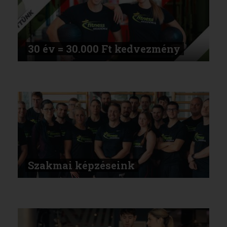
30 év = 30.000 Ft kedvezmény
Szakmai képzéseink