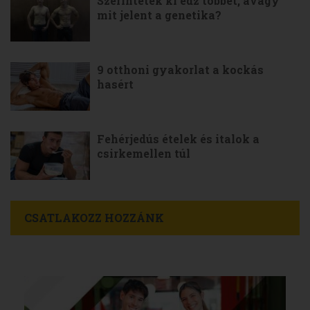
Szerintetek ki edz többet, avagy
mit jelent a genetika?
9 otthoni gyakorlat a kockás
hasért
Fehérjedús ételek és italok a
csirkemellen túl
CSATLAKOZZ HOZZÁNK