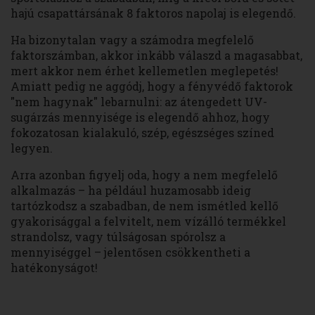
hajú csapattársának 8 faktoros napolaj is elegendő.
Ha bizonytalan vagy a számodra megfelelő
faktorszámban, akkor inkább válaszd a magasabbat,
mert akkor nem érhet kellemetlen meglepetés!
Amiatt pedig ne aggódj, hogy a fényvédő faktorok
"nem hagynak" lebarnulni: az átengedett UV-
sugárzás mennyisége is elegendő ahhoz, hogy
fokozatosan kialakuló, szép, egészséges színed
legyen.
Arra azonban figyelj oda, hogy a nem megfelelő
alkalmazás – ha például huzamosabb ideig
tartózkodsz a szabadban, de nem ismétled kellő
gyakorisággal a felvitelt, nem vízálló termékkel
strandolsz, vagy túlságosan spórolsz a
mennyiséggel – jelentősen csökkentheti a
hatékonyságot!