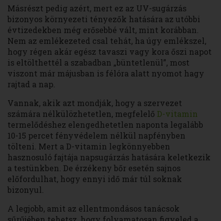
Másrészt pedig azért, mert ez az UV-sugárzás
bizonyos környezeti tényezők hatására az utóbbi
évtizedekben még erősebbé vált, mint korábban.
Nem az emlékezeted csal tehát, ha úgy emlékszel,
hogy régen akár egész tavaszi vagy kora őszi napot
is eltölthettél a szabadban „büntetlenül”, most
viszont már májusban is félóra alatt nyomot hagy
rajtad a nap.
Vannak, akik azt mondják, hogy a szervezet
számára nélkülözhetetlen, megfelelő
D-vitamin
termelődéshez elengedhetetlen naponta legalább
10-15 percet fényvédelem nélkül napfényben
tölteni. Mert a D-vitamin legkönnyebben
hasznosuló fajtája napsugárzás hatására keletkezik
a testünkben. De érzékeny bőr esetén sajnos
előfordulhat, hogy ennyi idő már túl soknak
bizonyul.
A legjobb, amit az ellentmondásos tanácsok
sűrűjében tehetsz, hogy folyamatosan figyeled a