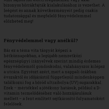
bizonyos bőrrákfajták kialakulásához is vezethet. A
leégést és annak következményeit pedig csakis
tudatossággal és megfelelő fényvédelemmel
előzheted meg!
Fényvédelemmel vagy anélkül?
Bár ez a téma vita tárgyát képezi a
hétköznapokban, a legújabb nemzetközi
egészségügyi irányelvek szerint mindig érdemes
fényvédelemről gondoskodni, valahányszor kilépsz
a utcára. Egyrészt azért, mert a nappali órákban
évszaktól és időjárástól függetlenül mindenképpen
találkozni fog a bőröd ultraibolya (UV) sugarakkal.
Ezek – mértékkel a jótékony hatásuk, például a D-
vitamin termelődéséhez való hozzájárulásuk
mellett – a fent említett sejtkárosító folyamatokért
felelősek.