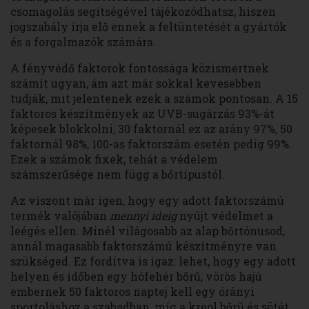
csomagolás segítségével tájékozódhatsz, hiszen
jogszabály írja elő ennek a feltüntetését a gyártók
és a forgalmazók számára.
A fényvédő faktorok fontossága közismertnek
számít ugyan, ám azt már sokkal kevesebben
tudják, mit jelentenek ezek a számok pontosan. A 15
faktoros készítmények az UVB-sugárzás 93%-át
képesek blokkolni, 30 faktornál ez az arány 97%, 50
faktornál 98%, 100-as faktorszám esetén pedig 99%.
Ezek a számok fixek, tehát a védelem
számszerűsége nem függ a bőrtípustól.
Az viszont már igen, hogy egy adott faktorszámú
termék valójában
mennyi ideig
nyújt védelmet a
leégés ellen. Minél világosabb az alap bőrtónusod,
annál magasabb faktorszámú készítményre van
szükséged. Ez fordítva is igaz: lehet, hogy egy adott
helyen és időben egy hófehér bőrű, vörös hajú
embernek 50 faktoros naptej kell egy órányi
sportoláshoz a szabadban, míg a kreol bőrű és sötét