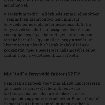
mondható el.
A szolárium pedig – a közhiedelemmel ellentétben
– semmilyen szempontból nem minősül
fényvédelemnek, pláne természetesnek. Sőt: a
fénycsövekkel elért barnaság nem "edzi", nem
vastagítja meg úgy a hámréteget, mint a napon
történő barnulás. Így amellett, hogy a szolárium
bizonyítottan növeli a bőrrák kialakulásának
kockázatát, még a leégésre is hajlamosabbá tehet
azáltal, hogy a védettség illúzióját kelti.
Mit "tud" a fényvédő faktor (SPF)?
Nemcsak a naptejek vagy más állagú napozószerek
(pl. olajok és spray-k) lehetnek fényvédő
faktorosak, hanem akár a különböző arc- és
testápolók vagy sminktermékek is. Ennek tényéről
és magáról a faktorszámról minden esetben a