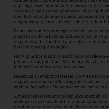
Akinek a sport az élete, az megteheti, hogy e kör
nap nagy része munkával telik és csekély szabadid
Szerencsés helyzetben az edzés is lehet egy köz
nem kell lemondanunk a másik társaságáról a te
megvalósítani, máris nehezebb döntenünk mitől 
Ezen a ponton fontos megjegyeznem, hogy ne így 
másfél órát, de ha belevágunk, észre fogjuk venn
vagy energiát ad, mellyel plusz időre tehetünk s
hatásait másnap érezhetjük.
Hogy ki mikor szakít rá inkább időt az teljesen e
pihenésre vágyik utána. Mindenkinek azt javaslo
kedvezőbb mellett tegye le a voksát.
Nekem az a bevált módszerem, hogy este járok edz
vagyok az utána következő egy-két órában és az
egyben megszűnik. Ha nem edzenék, már este 8 
A másik lehetőség, amit sokan alkalmaznak, az, 
okokból, csak ők a délelőtt folyamán kamatoztatj
minden tiszteletem! Csodálom őket érte, én enn