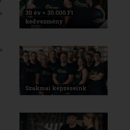
a
30 év = 30.000 Ft
n
kedvezmény
s
Szakmai képzéseink