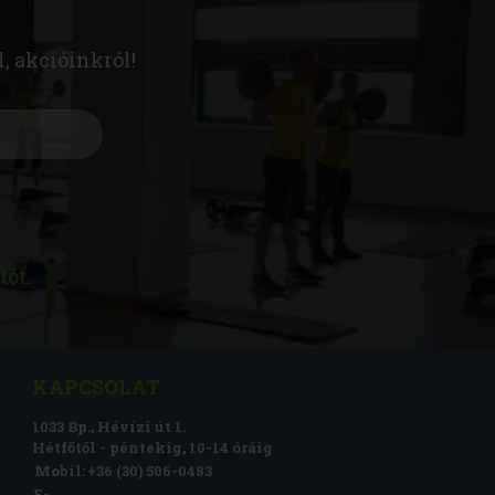
l, akcióinkról!
tót
.
KAPCSOLAT
1033 Bp., Hévízi út 1.
Hétfőtől - péntekig, 10-14 óráig
Mobil:
+36 (30) 506-0483
E-