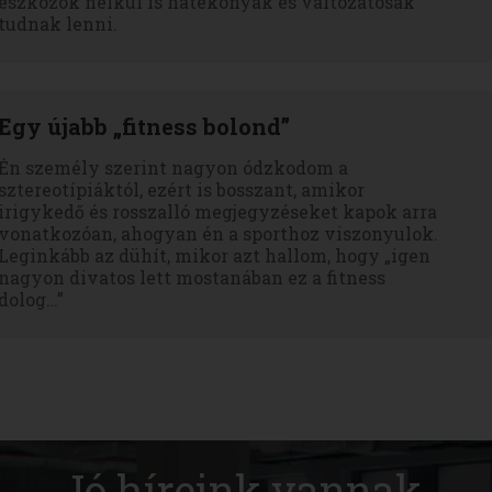
eszközök nélkül is hatékonyak és változatosak
tudnak lenni.
Egy újabb „fitness bolond”
Én személy szerint nagyon ódzkodom a
sztereotípiáktól, ezért is bosszant, amikor
irigykedő és rosszalló megjegyzéseket kapok arra
vonatkozóan, ahogyan én a sporthoz viszonyulok.
Leginkább az dühít, mikor azt hallom, hogy „igen
nagyon divatos lett mostanában ez a fitness
dolog…”
Jó híreink vannak.