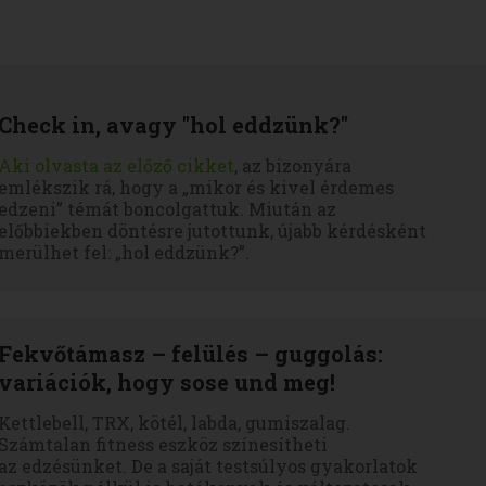
Check in, avagy "hol eddzünk?"
Aki olvasta az
előző cikket
, az bizonyára
emlékszik rá, hogy a „mikor és kivel érdemes
edzeni” témát boncolgattuk. Miután az
előbbiekben döntésre jutottunk, újabb kérdésként
merülhet fel: „hol eddzünk?”.
Fekvőtámasz – felülés – guggolás:
variációk, hogy sose und meg!
Kettlebell, TRX, kötél, labda, gumiszalag.
Számtalan fitness eszköz színesítheti
az edzésünket. De a saját testsúlyos gyakorlatok