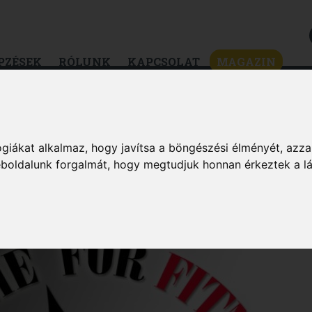
PZÉSEK
RÓLUNK
KAPCSOLAT
MAGAZIN
ZSÉG
DIÉTA & FOGYÁS
HÍREK & ÉRDEKES
MAGAZIN
giákat alkalmaz, hogy javítsa a böngészési élményét, azza
weboldalunk forgalmát, hogy megtudjuk honnan érkeztek a l
OHANÓ HÉTKÖZNAPOK