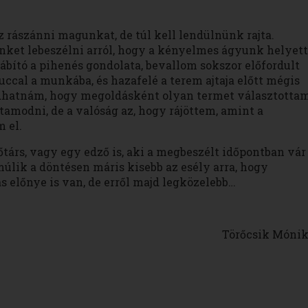
rászánni magunkat, de túl kell lendülnünk rajta.
inket lebeszélni arról, hogy a kényelmes ágyunk helyett
bító a pihenés gondolata, bevallom sokszor előfordult
ccal a munkába, és hazafelé a terem ajtaja előtt mégis
hatnám, hogy megoldásként olyan termet választottam
amodni, de a valóság az, hogy rájöttem, amint a
 el.
társ, vagy egy edző is, aki a megbeszélt időpontban vár
úlik a döntésen máris kisebb az esély arra, hogy
s előnye is van, de erről majd legközelebb…
sik Mónik