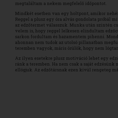
megtaláltam a nekem megfelelő időpontot.
Mindkét esetben van egy holtpont, amikor nehéz 
Reggel a plusz egy óra alvás gondolata próbál m
az edzőtermet válasszuk. Munka után szintén csá
velem is, hogy reggel lelkesen elindultam edzőcu
sarkon fordultam és hazamentem pihenni. Mond
ahonnan nem tudok az utolsó pillanatban megfut
teremben vagyok, máris örülök, hogy nem lógtam
Az ilyen esetekre plusz motiváció lehet egy edző
ránk a teremben. Ha nem csak a saját edzésünk m
ellógjuk. Az edzőtársnak ezen kívül rengeteg má
Törőc