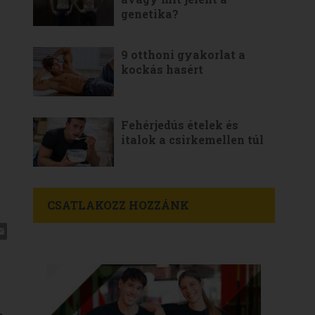
genetika?
9 otthoni gyakorlat a
kockás hasért
Fehérjedús ételek és
italok a csirkemellen túl
CSATLAKOZZ HOZZÁNK