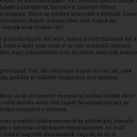
é építi fel a mindennapjait. Aki hobbiból sportol, annak 
ejét a családjával, barátaival szeretné tölteni.
ös program. Ebben az esetben könnyebb a dolgunk, hisze
stformálás idejére. Amennyiben nem tudjuk ezt
vegyük el az értékes időt.
gondolkodjunk! Jól lehet, másra is fordíthatnánk azt a
i, hogy a sport nem veszi el az időt semmitől, ugyanis
zert, vagy pihentetőbbé teszi az alvást, melynek haszno
gyénfüggő. Van, akit felpörget a sport és van, aki csak
m, próbálja ki többféle időpontban és a számára
eni, és az ott szerzett energiával, sokkal inkább aktív
 irodai munka során rám ragadt fáradságérzés egy az
órakor leragadna a szemem.
hogy a reggeli órákra szervezik az edzéseiket, hasonló
ák a sportolás által kapott energialöketet. Az övék
él sokkal nagyobb álomszuszék vagyok, de én is