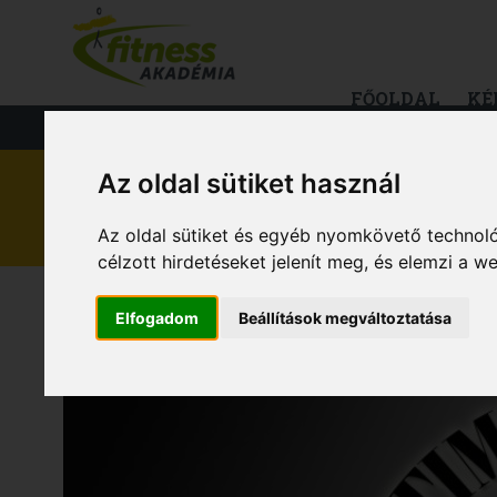
FŐOLDAL
KÉ
FITNESS
TÁPLÁLKOZÁS
EGÉS
Az oldal sütiket használ
FITNESS
Az oldal sütiket és egyéb nyomkövető technoló
célzott hirdetéseket jelenít meg, és elemzi a 
AZ EDZÉS ÉS A R
Elfogadom
Beállítások megváltoztatása