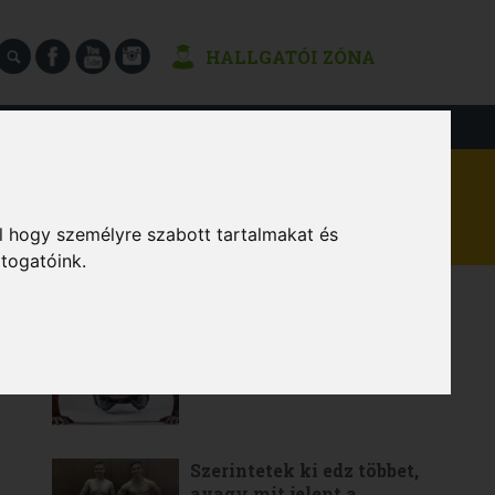
HALLGATÓI ZÓNA
SÉGEK
l hogy személyre szabott tartalmakat és
átogatóink.
LEGOLVASOTTABB
6 gyakorlat a teljes értékű
otthoni edzéshez
Szerintetek ki edz többet,
avagy mit jelent a