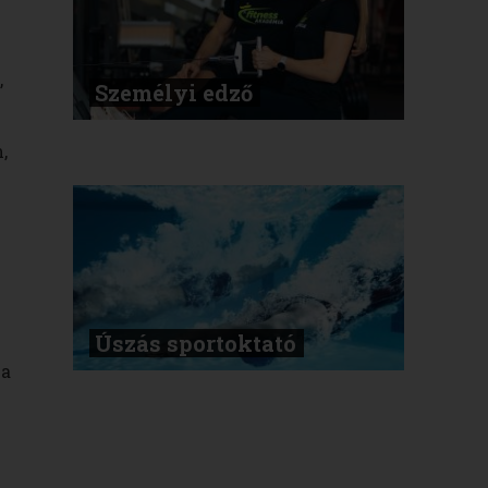
,
Személyi edző
,
Úszás sportoktató
a